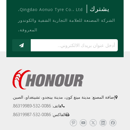
|
يشترك
Qingdao Aonuo Tyre Co.، Ltd،
الشركة المصنعة للعلامة التجارية الشفية والكوندور
المعروفة،
إضافة المصنع: مدينة مينغ كون، مدينة بينجدو، تشينغداو، الصين.

هاتف: 0086-532-86319989.

الفاكس: 0086-532-86319987.
