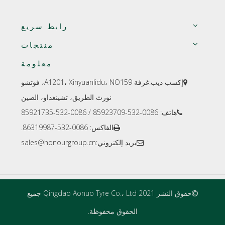
رابط سريع
منتجات
معلومة
إكسب ديب:
غرفة A1201، Xinyuanlidu، NO159، فوتشو

نورث الطريق، تشينغداو، الصين
هاتف: 0086-532-85923709 / 0086-532-85921735

الفاكس: 0086-532-86319987.

بريد إلكتروني:
sales@honourgroup.cn

حقوق النشر 2021 Qingdao Aonuo Tyre Co.، Ltd جميع

الحقوق محفوظة.