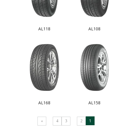
AL118
AL108
AL168
AL158
1
»
4
3
2