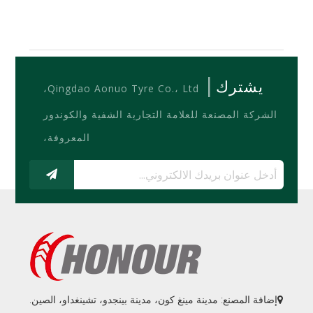
|
يشترك
Qingdao Aonuo Tyre Co.، Ltd،
الشركة المصنعة للعلامة التجارية الشفية والكوندور
المعروفة،
إضافة المصنع: مدينة مينغ كون، مدينة بينجدو، تشينغداو، الصين.
