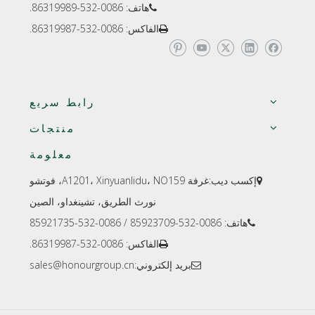
هاتف: 0086-532-86319989.

الفاكس: 0086-532-86319987.

رابط سريع
منتجات
معلومة
إكسب ديب:
غرفة A1201، Xinyuanlidu، NO159، فوتشو

نورث الطريق، تشينغداو، الصين
هاتف: 0086-532-85923709 / 0086-532-85921735

الفاكس: 0086-532-86319987.

بريد إلكتروني:
sales@honourgroup.cn
