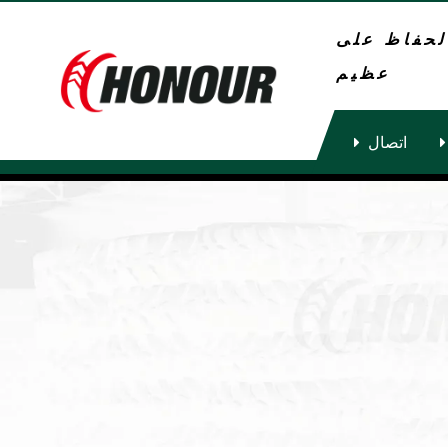
لحفاظ على
عظيم
اتصال