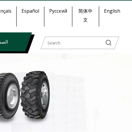
nçais
Español
Pусский
简体中
English
文
الصف