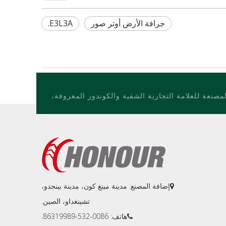
جرافة الأرض أوتر صور
E3L3A.
إضافة المصنع: مدينة مينغ كون، مدينة بينجدو،

تشينغداو، الصين.
هاتف: 0086-532-86319989.
