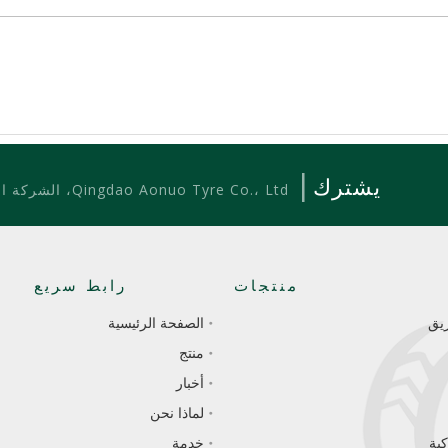
|
يشترك
Qingdao Aonuo Tyre Co.، Ltd، الشركة المصنعة للعلامة التجارية الشفية والكوندور المعروفة،
منتجات
رابط سريع
يق
الصفحة الرئيسية
منتج
أخبار
لماذا نحن
ية
خدمة