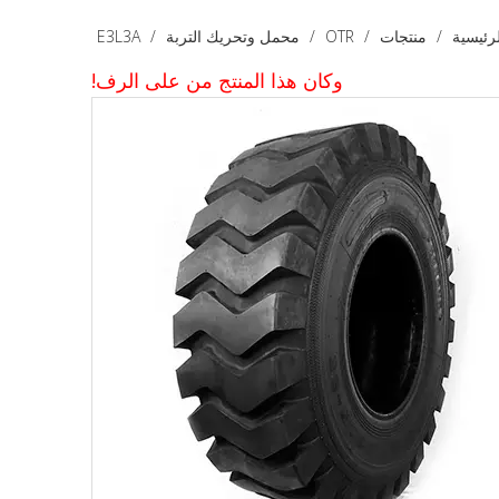
رئيسية
/
منتجات
/
OTR
/
محمل وتحريك التربة
/
E3L3A
وكان هذا المنتج من على الرف!