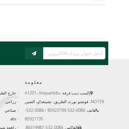
معلومة
إكسب ديب:
غرفة A1201، Xinyuanlidu،
خارج الطر

NO159، فوتشو نورث الطريق، تشينغداو، الصين
زراعي
هاتف: 0086-532-85923709 / 0086-532-
صناعي

atv.
85921735
الفاكس: 0086-532-86319987.
رافعة شوك
