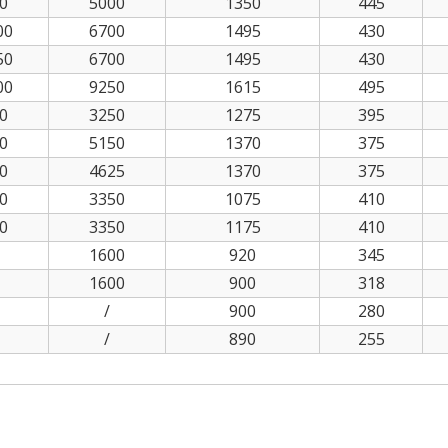
0
5000
1350
445
00
6700
1495
430
50
6700
1495
430
00
9250
1615
495
0
3250
1275
395
0
5150
1370
375
0
4625
1370
375
0
3350
1075
410
0
3350
1175
410
1600
920
345
1600
900
318
/
900
280
/
890
255